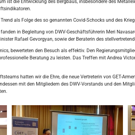
um ist die Entwicklung des Bergbaus, insbesondere des Metallexp
ftsindikatoren.
 Trend als Folge des so genannten Covid-Schocks und des Krieg
 fanden in Begleitung von DWV-Geschäftsführerin Meri Navasar
nister Rafael Gevorgyan, sowie der Beraterin des stellvertretend
mics, bewerteten den Besuch als effektiv. Den Regierungsmitgli
ofessionelle Beratung zu leisten. Das Treffen mit Andrea Victori
teams hatten wir die Ehre, die neue Vertreterin von GET-Armen
endessen mit den Mitgliedern des DWV-Vorstands und den Mitglie
ten.