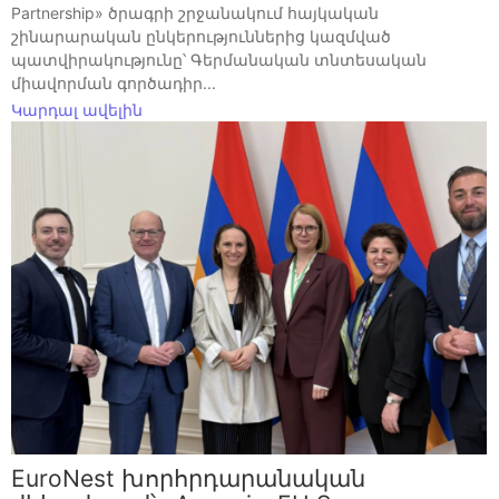
Partnership» ծրագրի շրջանակում հայկական
շինարարական ընկերություններից կազմված
պատվիրակությունը՝ Գերմանական տնտեսական
միավորման գործադիր...
Կարդալ ավելին
EuroNest խորհրդարանական