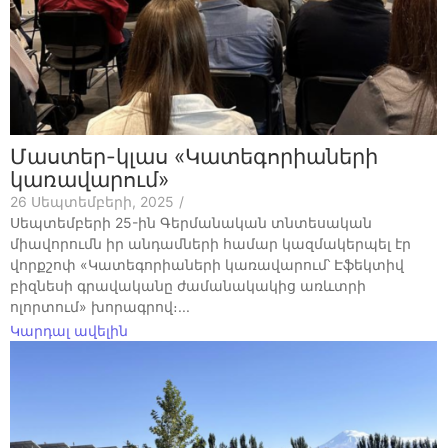
Մաստեր-կլաս «Կատեգորիաների
կառավարում»
26 Սեպտեմբերի, 2025
/
Սեպտեմբերի 25-ին Գերմանական տնտեսական
միավորումն իր անդամների համար կազմակերպել էր
վորքշոփ «Կատեգորիաների կառավարում՝ Էֆեկտիվ
բիզնեսի գրավականը ժամանակակից առևտրի
ոլորտում» խորագրով։...
Կարդալ ավելին