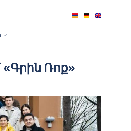
ն
 «Գրին Ռոք»