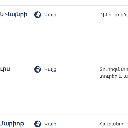
ն Վայնրի
Կայք
Գինու գոր
ւրս
Կայք
Տուրիզմ, տ
տուրեր և 
 Մարիոթ
Կայք
Հյուրանոց