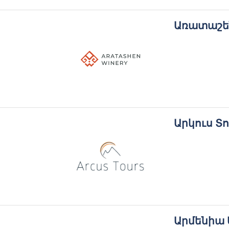
Առատաշե
Արկուս Տո
Արմենիա