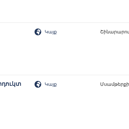
Կայք
Շինարարու
ոդուկտ
Կայք
Մսամթերքի