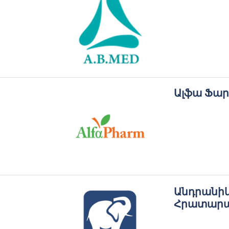
Ալֆա Ֆար
Անդրանի
Հրատարակ