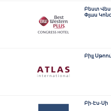
Բեստ Վե
Փլաս Կոն
Բիլլ Սթոո
Բի-Էս-Սի