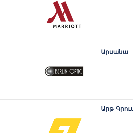
Արսանա
Արթ-Գրու