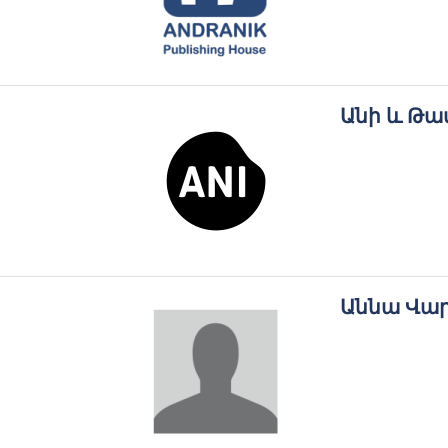
Անի և Թ
Աննա Վա