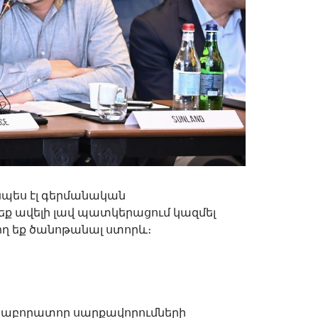
նպես էլ գերմանական
 եք ավելի լավ պատկերացում կազմել
ղ եք ծանոթանալ ստորև։
լաբորատոր սարքավորումների