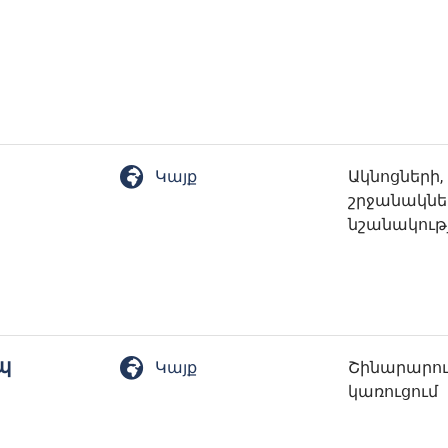
Կայք
Ակնոցների,
շրջանակներ
նշանակութ
պ
Կայք
Շինարարութ
կառուցում