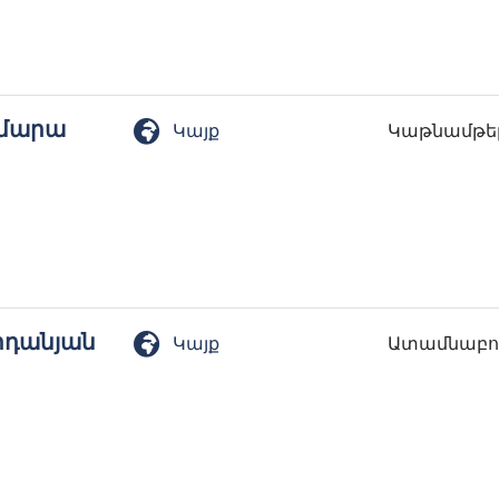
ամարա
Կայք
Կաթնամթեր
րդանյան
Կայք
Ատամնաբու