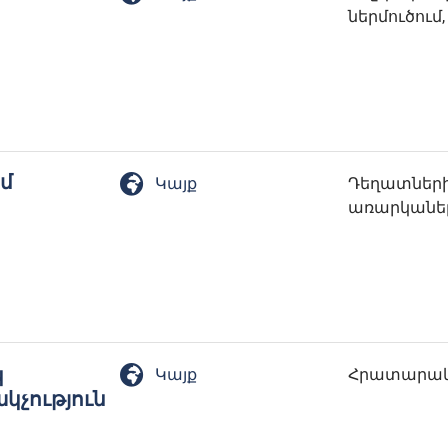
ներմուծու
մ
Կայք
Դեղատների
առարկաների
կ
Կայք
Հրատարակչո
չություն