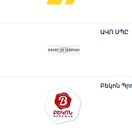
ԱՎՈ ՍՊԸ
Բեկոն Պր