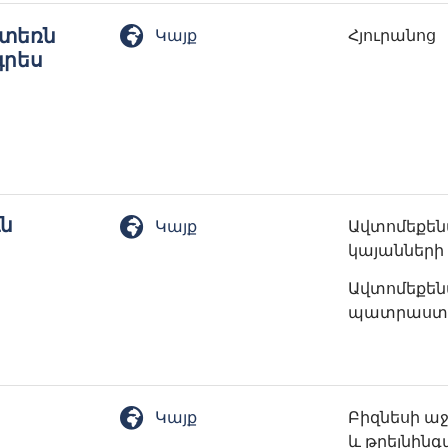
ստեռն
Կայք
Հյուրանոց
գրես
ւն
Կայք
Ավտոմեքե
կայանների
Ավտոմեքե
պատրաստ
Կայք
Բիզնեսի ա
և թրեյնինգ