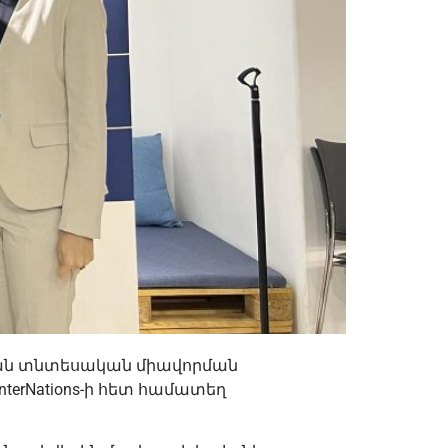
ական տնտեսական միավորման
erNations-ի հետ համատեղ