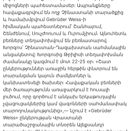
միջոցների պահեստամասեր: Ապրանքները
հավաքագրվում են ողջ Չինաստանի տարածքից
և համախմբվում Gebrüder Weiss-ի
հիմնական պահեստներում՝ Շանհայում,
Շենժենում, Սուչժոուում և Ուրումչիում։ Այնուհետև
բեռները տեղափոխվում են բեռնատարով
Խորգոս՝ Չինաստան-Ղազախստան սահմանային
անցակետով: Խորգոսից Թբիլիսի տեղափոխման
ժամանակը կազմում է մոտ 22-25 օր։ «Շատ
ընկերություններ առաջին հերթին փնտրում են
տարանցման կայուն ժամկետներ և
կանխատեսելի ծախսեր: Հավաքական բեռների
մեր ծառայությունն առաջարկում է հուսալի
լուծում, որը գործում է անկախ երկաթուղային
չվացուցակներից կամ վագոնների սահմանափակ
տարողունակությունից»,— նշում է «Gebrüder
Weiss» ընկերության Վրաստանի
տարածաշրջանային տնօրեն Ալեքսանդր