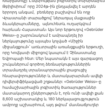
Խարլամովը: Ընկերության լոգիստիկ տերմինալում
Թբիլիսիում՝ որը 2024թ-ին ընդլայնվել է արդեն
երրորդ անգամ, բեռները բաշխվում են ողջ
Վրաստանի տարածքով՝ ներառյալ մաքսային
ձևակերպումները, այնուհետև ուղարկվում
հարևան Հայաստան։ Այս նոր երթուղով «Gebrüder
Weiss»-ը շարունակում է ամրապնդել իր
ներկայությունը այսպես կոչված «Միջին
միջանցքում»՝ առևտրային առանցքային երթուղի,
որը Կովկասի միջոցով կապում է Չինաստանը
Եվրոպայի հետ: Մեր նպատակն է այս զարգացող
շուկաներում գործող ձեռնարկություններին
տրամադրել տրանսպորտային լրացուցիչ
հնարավորություններ և մատակարարման ավելի
դիվերսիֆիկացված շղթաներ: «Gebrüder Weiss»-ը
համաշխարհային լոգիստիկ ծառայություններ
մատակարող ընկերություն է, որն ունի ավելի քան
8,600 աշխատակից և 180 ներկայացուցչություն
ամբողջ աշխարհում, այդ թվում՝ մասնաճյուղեր