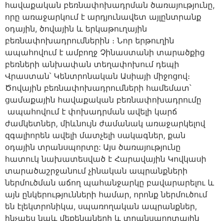
հավաքական բեռնափոխադրման ծառայությունը,
որը առաջարկում է արդյունավետ այլընտրանք
օդային, ծովային և երկաթուղային
բեռնափոխադրումներին ։ Նոր երթուղին
ապահովում է ամբողջ Չինաստանի տարածքից
բեռների անխափան տեղափոխում դեպի
Վրաստան՝ Կենտրոնական Ասիայի միջոցով։
Ծովային բեռնափոխադրումների համեմատ՝
ցամաքային հավաքական բեռնափոխադրումը
ապահովում է փոխադրման ավելի կարճ
ժամկետներ, միևնույն ժամանակ առաջարկելով
զգալիորեն ավելի մատչելի սակագներ, քան
օդային տրանսպորտը: Այս ծառայությունը
հատուկ նախատեսված է Հարավային Կովկասի
տարածաշրջանում չինական ապրանքների
ներմուծման աճող պահանջարկը բավարարելու և
այն ընկերությունների համար, որոնք ներմուծում
են էլեկտրոնիկա, սպառողական ապրանքներ,
ինչպես նաև մեքենաների և տրանսպորտային